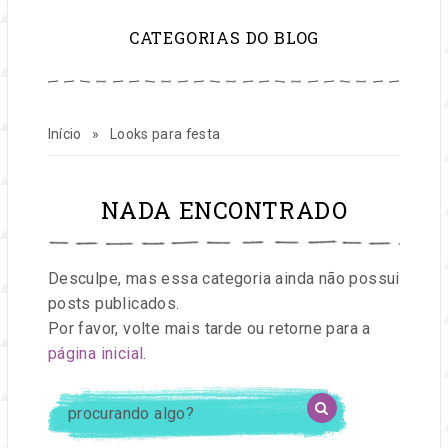
para
CATEGORIAS DO BLOG
inspirar
sua
Início
»
Looks para festa
vida
e
NADA ENCONTRADO
seu
Desculpe, mas essa categoria ainda não possui
negócio
posts publicados.
Por favor, volte mais tarde ou retorne para a
de
página inicial
.
procurando
festas
OK
algo?