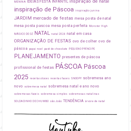
inspiração de natal
IDEIAS FESTA INFANTIL
MENINA
inspiração de Páscoa
inspiração junina
JARDIM
mercado de festas
mesa posta de natal
mesa posta pascoa
mesa posta perfeita
Monster High
NATAL
natal em casa
MÁGICO DE OZ
natal 2024
ORGANIZAÇÃO DE FESTAS
ovo de colher
ovo de
páscoa
papai noel
pavê de chocolate
PEQUENO PRÍNCIPE
PLANEJAMENTO
presentes de páscoa
PÁSCOA
Páscoa
profissional de festas
2025
sobremesa ano
receitas doces
receitas faceis
SNOOPY
novo
sobremesa natal e ano novo
sobremesa natal
sobremesas faceis
sobremesa simples
sobremesas natalinas
TENDÊNCIA
SOLDADINHO DE CHUMBO
são João
árvore de natal
Youtube