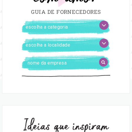
GUIA DE FORNECEDORES
FILTRAR
escolha
FORNECEDORES
a
categoria
escolha
a
localidade
Digite
BUSCAR
o
nome
da
empresa
Ideias que inspiram