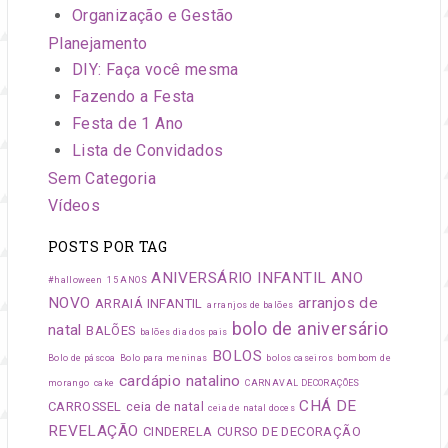
Organização e Gestão
Planejamento
DIY: Faça você mesma
Fazendo a Festa
Festa de 1 Ano
Lista de Convidados
Sem Categoria
Vídeos
POSTS POR TAG
ANIVERSÁRIO INFANTIL
ANO
#halloween
15 ANOS
NOVO
arranjos de
ARRAIÁ INFANTIL
arranjos de balões
bolo de aniversário
natal
BALÕES
balões dia dos pais
BOLOS
Bolo de páscoa
Bolo para meninas
bolos caseiros
bombom de
cardápio natalino
morango
cake
CARNAVAL DECORAÇÕES
CHÁ DE
CARROSSEL
ceia de natal
ceia de natal doces
REVELAÇÃO
CINDERELA
CURSO DE DECORAÇÃO