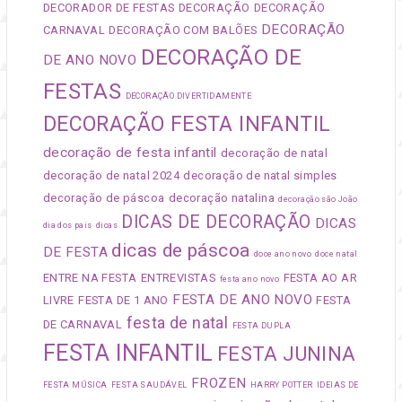
DECORADOR DE FESTAS
DECORAÇÃO
DECORAÇÃO
DECORAÇÃO
CARNAVAL
DECORAÇÃO COM BALÕES
DECORAÇÃO DE
DE ANO NOVO
FESTAS
DECORAÇÃO DIVERTIDAMENTE
DECORAÇÃO FESTA INFANTIL
decoração de festa infantil
decoração de natal
decoração de natal 2024
decoração de natal simples
decoração de páscoa
decoração natalina
decoração são João
DICAS DE DECORAÇÃO
DICAS
dia dos pais
dicas
dicas de páscoa
DE FESTA
doce ano novo
doce natal
ENTRE NA FESTA
ENTREVISTAS
FESTA AO AR
festa ano novo
FESTA DE ANO NOVO
LIVRE
FESTA DE 1 ANO
FESTA
festa de natal
DE CARNAVAL
FESTA DUPLA
FESTA INFANTIL
FESTA JUNINA
FROZEN
FESTA MÚSICA
FESTA SAUDÁVEL
HARRY POTTER
IDEIAS DE