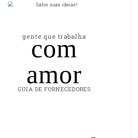
gente que trabalha
com
amor
GUIA DE FORNECEDORES
FILTRAR
escolha
FORNECEDORES
a
categoria
escolha
a
localidade
Digite