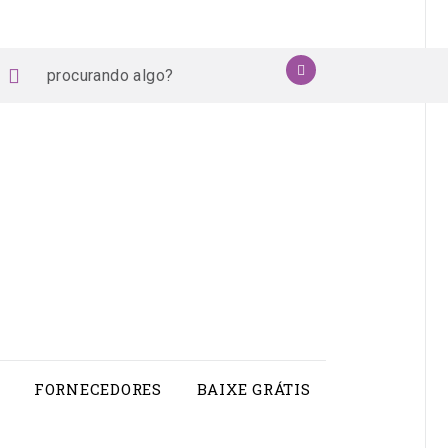
procurando
OK
book
stagram
pinterest
youtube
algo?
FORNECEDORES
BAIXE GRÁTIS