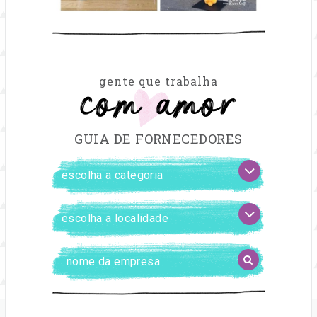
com amor
gente que trabalha
GUIA DE FORNECEDORES
FILTRAR
escolha
FORNECEDORES
a
categoria
escolha
a
localidade
Digite
BUSCAR
o
nome
da