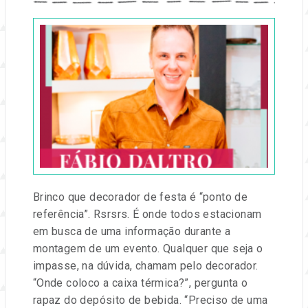
Publicado
em
25
abr,
2019
por
Entre
na
Festa
Brinco que decorador de festa é “ponto de
referência”. Rsrsrs. É onde todos estacionam
em busca de uma informação durante a
montagem de um evento. Qualquer que seja o
impasse, na dúvida, chamam pelo decorador.
“Onde coloco a caixa térmica?”, pergunta o
rapaz do depósito de bebida. “Preciso de uma