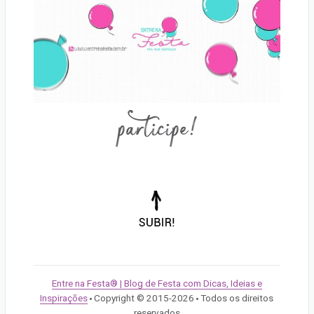
participe!
Voltar
para
o
topo
da
Entre na Festa® | Blog de Festa com Dicas, Ideias e
página!
Inspirações
Copyright © 2015-2026
Todos os direitos
/
/
reservados