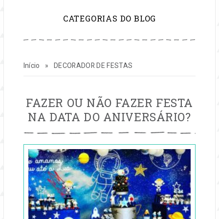
para
CATEGORIAS DO BLOG
inspirar
sua
Início
»
DECORADOR DE FESTAS
vida
e
DECORADOR
FAZER OU NÃO FAZER FESTA
DE
NA DATA DO ANIVERSÁRIO?
FESTAS
seu
Publicado
negócio
em
31
de
jul,
2019
por
festas
Dorinha
Lira