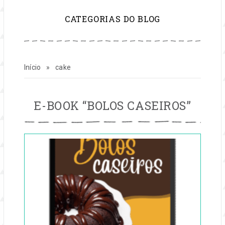
para
CATEGORIAS DO BLOG
inspirar
sua
Início
»
cake
vida
e
CAKE
E-BOOK “BOLOS CASEIROS”
Publicado
seu
em
09
negócio
jun,
2025
por
de
Entre
na
festas
Festa