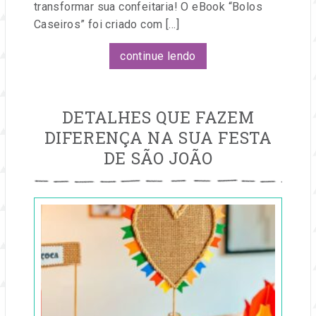
transformar sua confeitaria! O eBook “Bolos
Caseiros” foi criado com […]
continue lendo
DETALHES QUE FAZEM
DIFERENÇA NA SUA FESTA
DE SÃO JOÃO
Publicado
em
04
jun,
2025
por
Entre
na
Festa