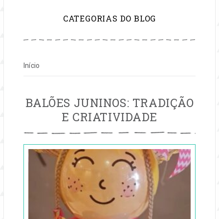
para
CATEGORIAS DO BLOG
inspirar
sua
Início
vida
e
MÊS:
BALÕES JUNINOS: TRADIÇÃO
JUNHO
E CRIATIVIDADE
2025
seu
Publicado
negócio
em
27
de
jun,
2025
por
festas
Entre
na