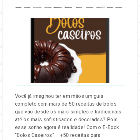
Publicado
em
09
jun,
2025
por
Entre
na
Festa
Você já imaginou ter em mãos um guia
completo com mais de 50 receitas de bolos
que vão desde os mais simples e tradicionais
até os mais sofisticados e decorados? Pois
esse sonho agora é realidade! Com o E-Book
“Bolos Caseiros” – +50 receitas para