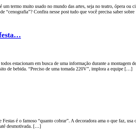
 é um termo muito usado no mundo das artes, seja no teatro, ópera ou 
o” de “cenografia”? Confira nesse post tudo que você precisa saber sobre
 festa…
nde todos estacionam em busca de uma informação durante a montagem d
ósito de bebida. “Preciso de uma tomada 220V”, implora a equipe […]
Festas é o famoso “quanto cobrar”. A decoradora ama o que faz, usa o 
s até desmotivada. […]