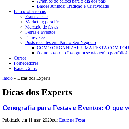
Arranjos de balões para o dia dos pais
Balões Juninos: Tradição e Criatividade
Para profissionais
Especialistas
Marketing para Festa
Mercado de festas
Feiras e Eventos
Entrevistas
Posts recentes em: Para o Seu Negócio
COMO ORGANIZAR UMA FESTA COM PO
O que postar no Instagram se não tenho portfólio?
Cursos
Fornecedores
Baixe Grátis
Início
»
Dicas dos Experts
Dicas dos Experts
Cenografia para Festas e Eventos: O que vo
Publicado em
11 mar, 2020
por
Entre na Festa