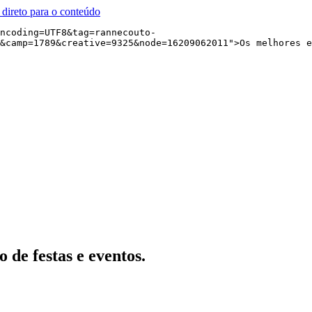
r direto para o conteúdo
ncoding=UTF8&tag=rannecouto-
&camp=1789&creative=9325&node=16209062011">Os melhores e
 de festas e eventos.