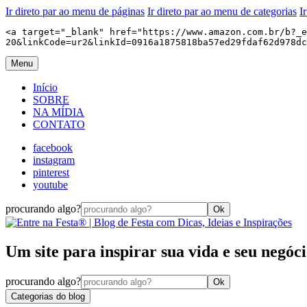
Ir direto par ao menu de páginas
Ir direto par ao menu de categorias
I
<a target="_blank" href="https://www.amazon.com.br/b?_e
20&linkCode=ur2&linkId=0916a1875818ba57ed29fdaf62d978dc
Menu
Início
SOBRE
NA MÍDIA
CONTATO
facebook
instagram
pinterest
youtube
procurando algo?
Ok
Um site para inspirar sua vida e seu negócio
procurando algo?
Ok
Categorias do blog