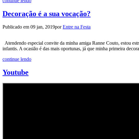
continue lendo
Decoração é a sua vocação?
Publicado em
09 jan, 2019
por
Entre na Festa
Atendendo especial convite da minha amiga Ranne Couto, estou estre
infantis. A ocasião é das mais oportunas, já que minha primeira decor
continue lendo
Youtube