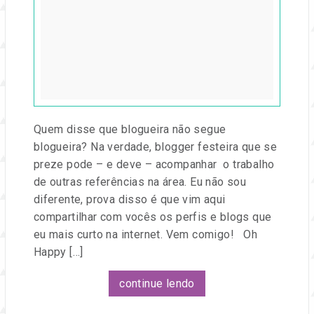
2019
por
Entre
na
Festa
Quem disse que blogueira não segue
blogueira? Na verdade, blogger festeira que se
preze pode – e deve – acompanhar o trabalho
de outras referências na área. Eu não sou
diferente, prova disso é que vim aqui
compartilhar com vocês os perfis e blogs que
eu mais curto na internet. Vem comigo! Oh
Happy […]
continue lendo