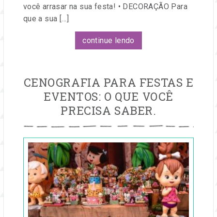
você arrasar na sua festa! • DECORAÇÃO Para
que a sua […]
continue lendo
CENOGRAFIA PARA FESTAS E
EVENTOS: O QUE VOCÊ
PRECISA SABER.
Publicado
em
11
mar,
2020
por
Entre
na
Festa