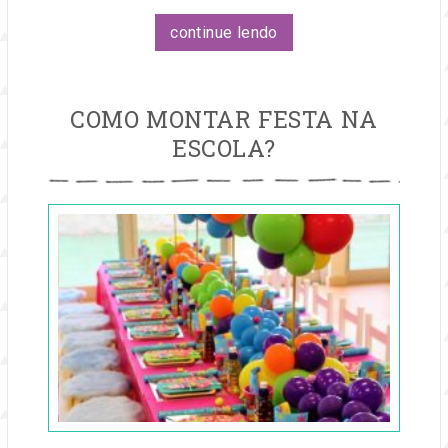
continue lendo
COMO MONTAR FESTA NA
ESCOLA?
Publicado
em
22
jul,
2019
por
Dorinha
Lira