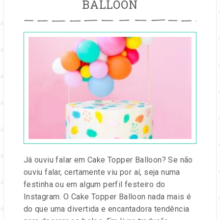
BALLOON
Publicado
em
04
dez,
2019
por
Dorinha
Lira
Já ouviu falar em Cake Topper Balloon? Se não
ouviu falar, certamente viu por aí, seja numa
festinha ou em algum perfil festeiro do
Instagram. O Cake Topper Balloon nada mais é
do que uma divertida e encantadora tendência