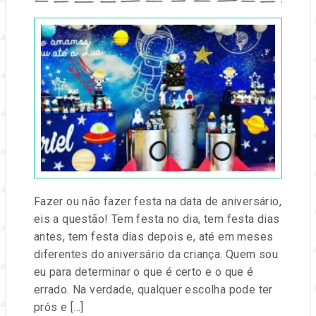
Publicado
em
31
jul,
2019
por
Dorinha
Lira
Fazer ou não fazer festa na data de aniversário,
eis a questão! Tem festa no dia, tem festa dias
antes, tem festa dias depois e, até em meses
diferentes do aniversário da criança. Quem sou
eu para determinar o que é certo e o que é
errado. Na verdade, qualquer escolha pode ter
prós e […]