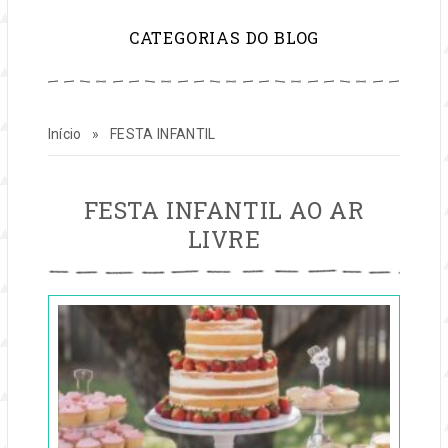
para
CATEGORIAS DO BLOG
inspirar
sua
Início
»
FESTA INFANTIL
vida
e
FESTA
FESTA INFANTIL AO AR
INFANTIL
LIVRE
seu
Publicado
negócio
em
23
de
jan,
2025
por
festas
Entre
na