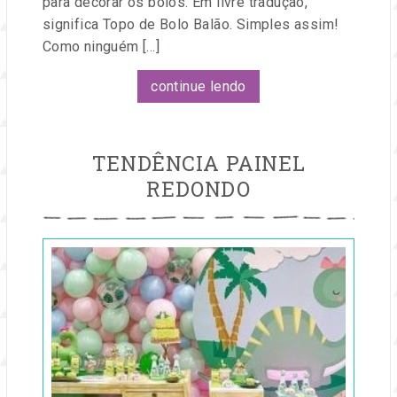
para decorar os bolos. Em livre tradução,
significa Topo de Bolo Balão. Simples assim!
Como ninguém […]
continue lendo
TENDÊNCIA PAINEL
REDONDO
Publicado
em
28
ago,
2019
por
Dorinha
Lira