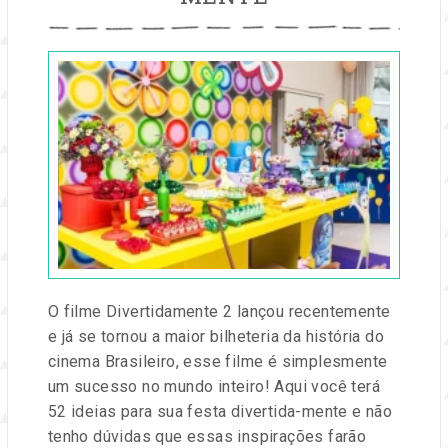
Publicado
em
17
jul,
2024
por
Entre
na
Festa
O filme Divertidamente 2 lançou recentemente
e já se tornou a maior bilheteria da história do
cinema Brasileiro, esse filme é simplesmente
um sucesso no mundo inteiro! Aqui você terá
52 ideias para sua festa divertida-mente e não
tenho dúvidas que essas inspirações farão