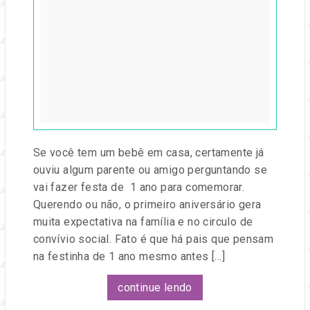
jun,
2019
por
Entre
na
Festa
Se você tem um bebê em casa, certamente já
ouviu algum parente ou amigo perguntando se
vai fazer festa de 1 ano para comemorar.
Querendo ou não, o primeiro aniversário gera
muita expectativa na família e no circulo de
convívio social. Fato é que há pais que pensam
na festinha de 1 ano mesmo antes […]
continue lendo