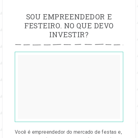
SOU EMPREENDEDOR E
FESTEIRO. NO QUE DEVO
INVESTIR?
Publicado
em
27
jun,
2019
por
Entre
na
Festa
Você é empreendedor do mercado de festas e,