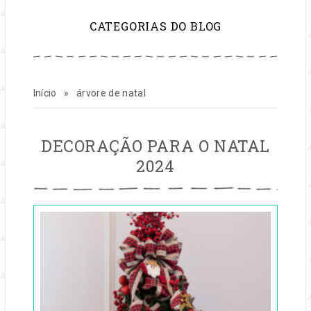
para
CATEGORIAS DO BLOG
inspirar
sua
Início
»
árvore de natal
vida
e
ÁRVORE
DECORAÇÃO PARA O NATAL
DE
2024
NATAL
seu
Publicado
negócio
em
05
de
dez,
2024
por
festas
Entre
na