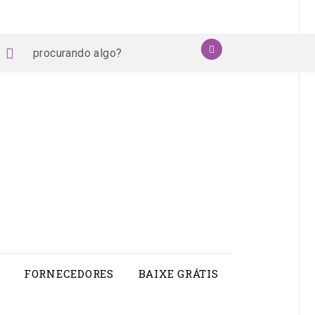
procurando
OK
book
stagram
pinterest
youtube
algo?
FORNECEDORES
BAIXE GRÁTIS