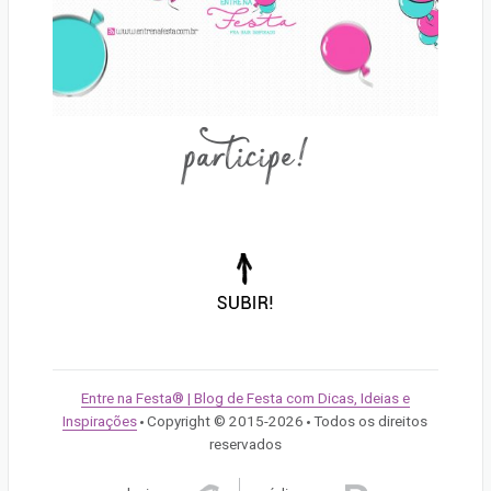
participe!
Voltar
para
o
topo
da
Entre na Festa® | Blog de Festa com Dicas, Ideias e
página!
Inspirações
Copyright © 2015-2026
Todos os direitos
/
/
reservados