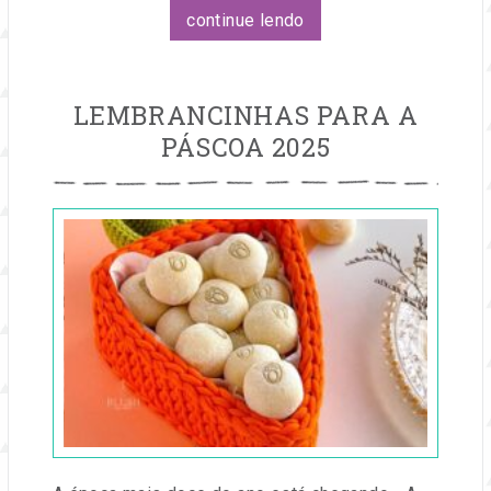
continue lendo
LEMBRANCINHAS PARA A
PÁSCOA 2025
Publicado
em
18
fev,
2025
por
Entre
na
Festa