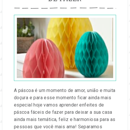
Publicado
em
21
mar,
2025
por
Entre
na
Festa
A páscoa é um momento de amor, união e muita
doçura e para esse momento ficar ainda mais
especial hoje vamos aprender enfeites de
páscoa fáceis de fazer para deixar a sua casa
ainda mais temática, feliz e harmoniosa para as
pessoas que você mais ama! Separamos