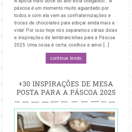
A época mais doce do ano está chegando… A
páscoa é um momento muito aguardado por
todos e com ela vem as confraternizações e
trocas de chocolates para adoçar ainda mais a
vida! Por isso hoje nós separamos várias dicas
e inspirações de lembrancinhas para a Páscoa
2025. Uma coisa é certa: coelhos e amor […]
continue lendo
+30 INSPIRAÇÕES DE MESA
POSTA PARA A PÁSCOA 2025
Publicado
em
17
jan,