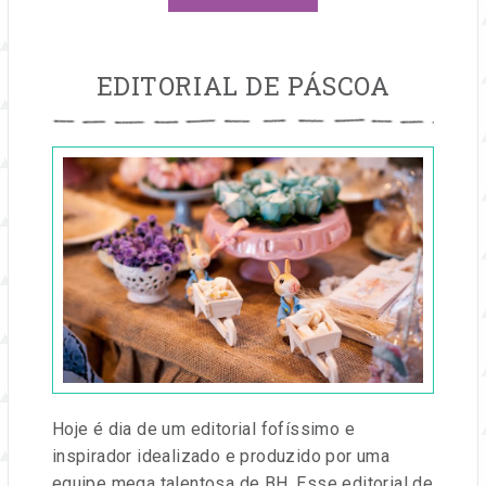
EDITORIAL DE PÁSCOA
Publicado
em
14
mar,
2016
por
Entre
na
Festa
Hoje é dia de um editorial fofíssimo e
inspirador idealizado e produzido por uma
equipe mega talentosa de BH. Esse editorial de