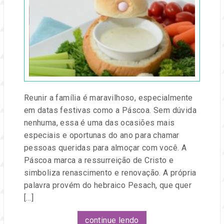
2019
por
Entre
na
Festa
Reunir a família é maravilhoso, especialmente
em datas festivas como a Páscoa. Sem dúvida
nenhuma, essa é uma das ocasiões mais
especiais e oportunas do ano para chamar
pessoas queridas para almoçar com você. A
Páscoa marca a ressurreição de Cristo e
simboliza renascimento e renovação. A própria
palavra provém do hebraico Pesach, que quer
[…]
continue lendo