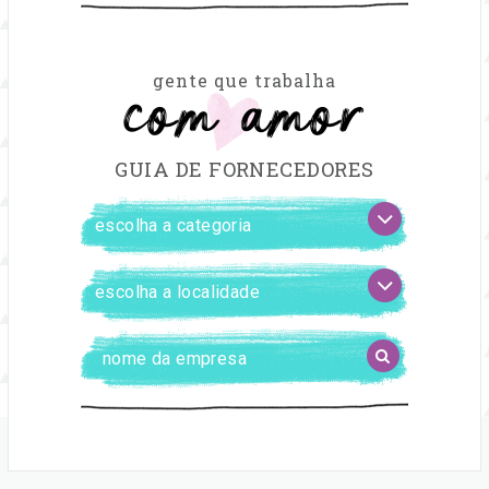
com amor
gente que trabalha
GUIA DE FORNECEDORES
FILTRAR
escolha
FORNECEDORES
a
categoria
escolha
a
localidade
Digite
BUSCAR
o
nome
da
empresa