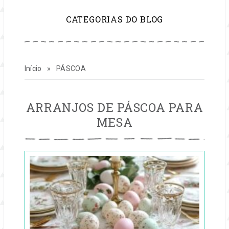
para
CATEGORIAS DO BLOG
inspirar
sua
Início
»
PÁSCOA
vida
e
PÁSCOA
ARRANJOS DE PÁSCOA PARA
MESA
seu
Publicado
negócio
em
26
de
mar,
2025
por
festas
Entre
na