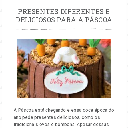
PRESENTES DIFERENTES E
DELICIOSOS PARA A PÁSCOA
Publicado
em
06
fev,
2020
por
Entre
na
Festa
A Páscoa está chegando e essa doce época do
ano pede presentes deliciosos, como os
tradicionais ovos e bombons. Apesar dessas