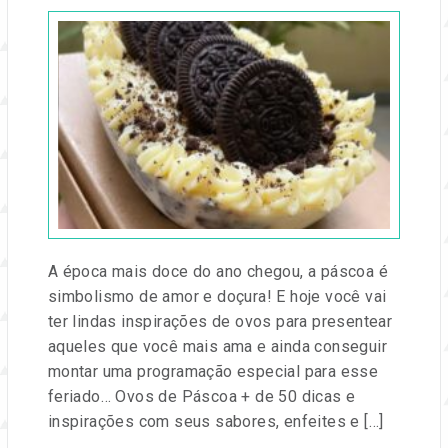
em
13
mar,
2025
por
Entre
na
Festa
A época mais doce do ano chegou, a páscoa é
simbolismo de amor e doçura! E hoje você vai
ter lindas inspirações de ovos para presentear
aqueles que você mais ama e ainda conseguir
montar uma programação especial para esse
feriado… Ovos de Páscoa + de 50 dicas e
inspirações com seus sabores, enfeites e […]