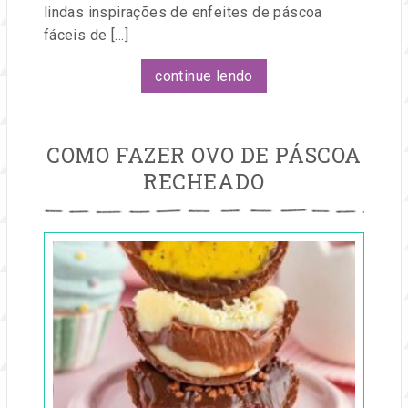
lindas inspirações de enfeites de páscoa
fáceis de […]
continue lendo
COMO FAZER OVO DE PÁSCOA
RECHEADO
Publicado
em
17
mar,
2025
por
Entre
na
Festa