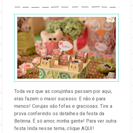
Publicado
em
01
fev,
2016
por
Entre
na
Festa
Toda vez que as corujinhas passam por aqui,
elas fazem o maior sucesso. E não é para
menos! Corujas são fofas e graciosas. Tire a
prova conferindo os detalhes da festa da
Betinna. É só amor, minha gente! Para ver outra
festa linda nesse tema, clique AQUI!