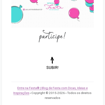
participe!
Voltar
para
o
topo
da
Entre na Festa® | Blog de Festa com Dicas, Ideias e
página!
Inspirações
Copyright © 2015-2026
Todos os direitos
/
/
reservados