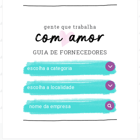
com amor
gente que trabalha
GUIA DE FORNECEDORES
FILTRAR
escolha
FORNECEDORES
a
categoria
escolha
a
localidade
Digite
BUSCAR
o
nome
da
empresa