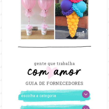
com amor
gente que trabalha
GUIA DE FORNECEDORES
FILTRAR
escolha
FORNECEDORES
a
categoria
escolha