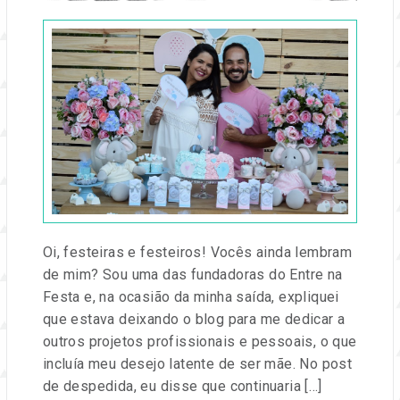
Publicado
em
01
ago,
2017
por
Entre
na
Festa
Oi, festeiras e festeiros! Vocês ainda lembram
de mim? Sou uma das fundadoras do Entre na
Festa e, na ocasião da minha saída, expliquei
que estava deixando o blog para me dedicar a
outros projetos profissionais e pessoais, o que
incluía meu desejo latente de ser mãe. No post
de despedida, eu disse que continuaria […]