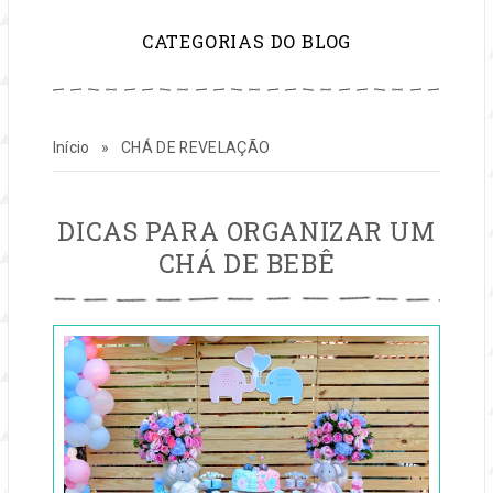
para
CATEGORIAS DO BLOG
inspirar
sua
Início
»
CHÁ DE REVELAÇÃO
vida
e
CHÁ
DICAS PARA ORGANIZAR UM
DE
CHÁ DE BEBÊ
REVELAÇÃO
seu
Publicado
negócio
em
16
de
ago,
2017
por
festas
Entre
na