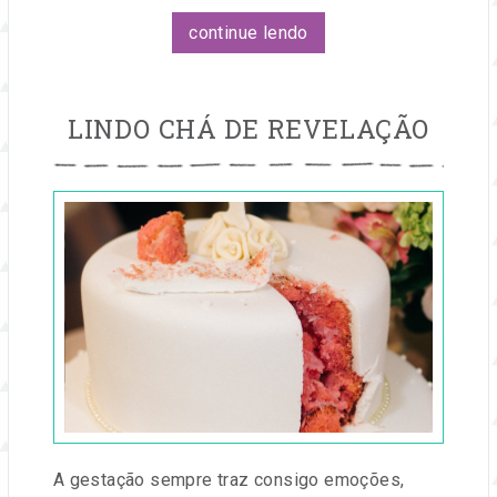
continue lendo
LINDO CHÁ DE REVELAÇÃO
Publicado
em
04
abr,
2016
por
Entre
na
Festa
A gestação sempre traz consigo emoções,