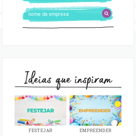
localidade
Digite
BUSCAR
o
nome
da
empresa
Ideias que inspiram
FESTEJAR
EMPREENDER