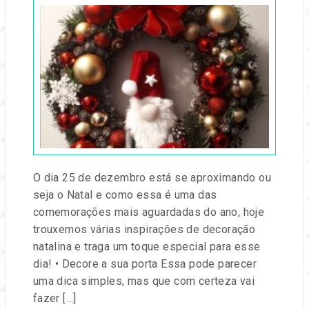
em
16
dez,
2024
por
Entre
na
Festa
O dia 25 de dezembro está se aproximando ou
seja o Natal e como essa é uma das
comemorações mais aguardadas do ano, hoje
trouxemos várias inspirações de decoração
natalina e traga um toque especial para esse
dia! • Decore a sua porta Essa pode parecer
uma dica simples, mas que com certeza vai
fazer […]