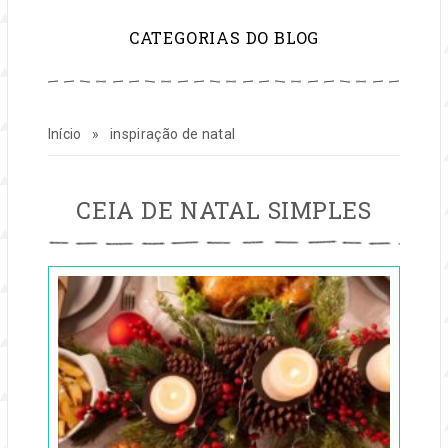
para
CATEGORIAS DO BLOG
inspirar
sua
Início
»
inspiração de natal
vida
e
INSPIRAÇÃO
CEIA DE NATAL SIMPLES
DE
NATAL
Publicado
seu
em
19
negócio
dez,
2024
por
de
Entre
na
festas
Festa