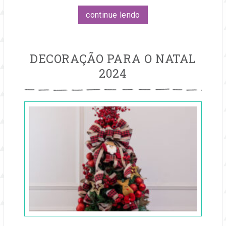
continue lendo
DECORAÇÃO PARA O NATAL
2024
Publicado
em
05
dez,
2024
por
Entre
na
Festa