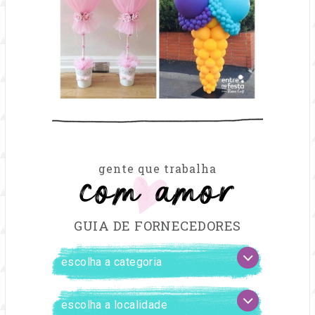
com amor
gente que trabalha
GUIA DE FORNECEDORES
FILTRAR
escolha
FORNECEDORES
a
categoria
escolha
a