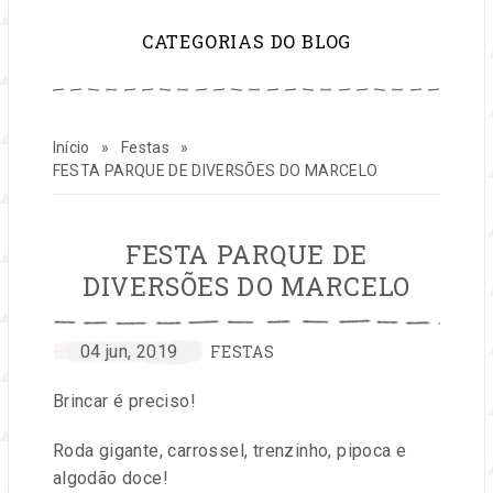
para
CATEGORIAS DO BLOG
inspirar
sua
Início
»
Festas
»
vida
FESTA PARQUE DE DIVERSÕES DO MARCELO
e
FESTA PARQUE DE
seu
DIVERSÕES DO MARCELO
negócio
CATEGORIAS:
por
Publicado
04 jun, 2019
FESTAS
Dorinha
em
de
Brincar é preciso!
Lira
festas
Roda gigante, carrossel, trenzinho, pipoca e
algodão doce!