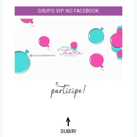
GRUPO VIP NO FACEBOOK
participe!
Voltar
para
o