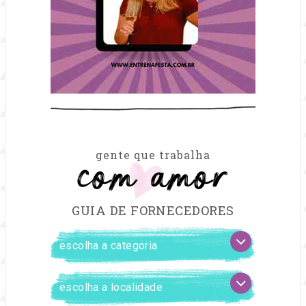
com amor
gente que trabalha
GUIA DE FORNECEDORES
FILTRAR
escolha
FORNECEDORES
a
categoria
escolha
a