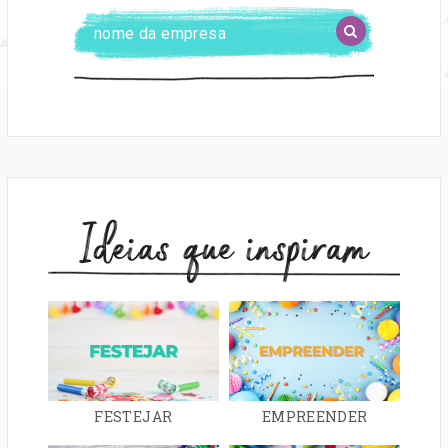
localidade
Digite
BUSCAR
o
nome
da
empresa
Ideias que inspiram
FESTEJAR
EMPREENDER