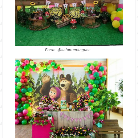
Fonte: @salameminguee .