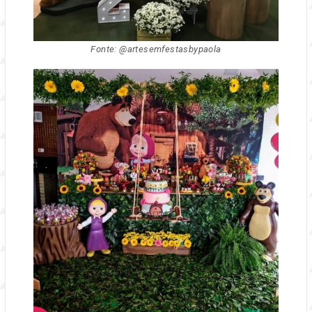
Fonte: @artesemfestasbypaola