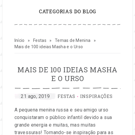
para
CATEGORIAS DO BLOG
inspirar
sua
Início
»
Festas
»
Temas de Menina
»
vida
Mais de 100 ideias Masha e o Urso
e
MAIS DE 100 IDEIAS MASHA
seu
E O URSO
negócio
CATEGORIAS:
por
Publicado
21 ago, 2019
FESTAS
INSPIRAÇÕES
Dorinha
em
de
A pequena menina russa e seu amigo urso
Lira
conquistaram o público infantil devido a sua
festas
grande energia e muitas, mas muitas
travessuras! Tornando-se inspiração para as