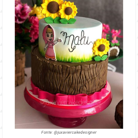
Fonte: @juxaviercakedesigner