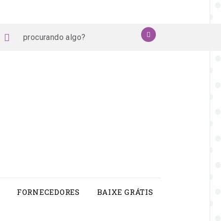
procurando
OK
book
stagram
pinterest
youtube
algo?
FORNECEDORES
BAIXE GRÁTIS