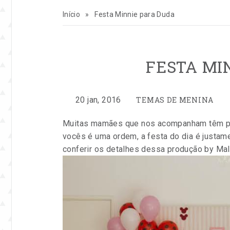
para
Início
»
Festa Minnie para Duda
inspirar
sua
FESTA MI
vida
CATEGORIAS:
e
por
Publicado
20 jan, 2016
TEMAS DE MENINA
Entre
em
Muitas mamães que nos acompanham têm ped
seu
na
vocês é uma ordem, a festa do dia é justam
Festa
conferir os detalhes dessa produção by Ma
negócio
de
festas