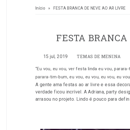
para
Início
»
FESTA BRANCA DE NEVE AO AR LIVRE
inspirar
sua
FESTA BRANCA 
vida
CATEGORIAS:
e
por
Publicado
15 jul, 2019
TEMAS DE MENINA
Dorinha
em
“Eu vou, eu vou, ver festa linda eu vou, parara
seu
Lira
parara-tim-bum, eu vou, eu vou, eu vou, eu vou
A gente ama festas ao ar livre e essa dec
negócio
verdade ficou incrível. A Adriana, party des
arrasou no projeto. Lindo é pouco para defini
de
festas