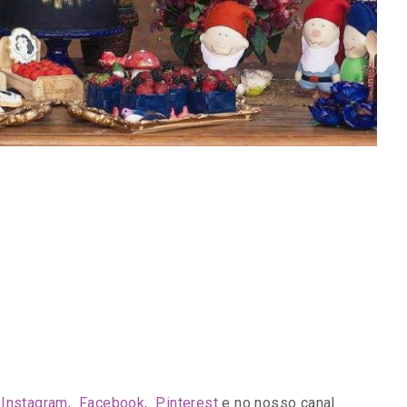
o
Instagram
,
Facebook
,
Pinterest
e no nosso canal