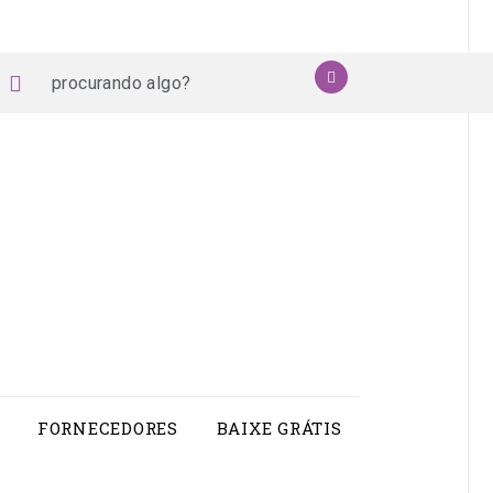
procurando
OK
book
stagram
pinterest
youtube
algo?
FORNECEDORES
BAIXE GRÁTIS