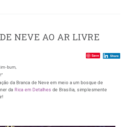
DE NEVE AO AR LIVRE
Compartilhe:
Save
-tim-bum,
!”
oração da Branca de Neve em meio a um bosque de
igner da
Rica em Detalhes
de Brasília, simplesmente
r!