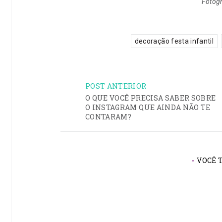
Fotogr
tags:
,
decoração festa infantil
POST ANTERIOR
NAVEGAÇÃO
O QUE VOCÊ PRECISA SABER SOBRE
O INSTAGRAM QUE AINDA NÃO TE
DE
CONTARAM?
POST
VOCÊ 