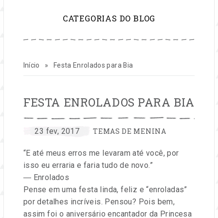
para
CATEGORIAS DO BLOG
inspirar
sua
Início
»
Festa Enrolados para Bia
vida
e
FESTA ENROLADOS PARA BIA
seu
CATEGORIAS:
por
Publicado
23 fev, 2017
TEMAS DE MENINA
Entre
em
negócio
“E até meus erros me levaram até você, por
na
isso eu erraria e faria tudo de novo.”
Festa
de
― Enrolados
Pense em uma festa linda, feliz e “enroladas”
festas
por detalhes incríveis. Pensou? Pois bem,
assim foi o aniversário encantador da Princesa