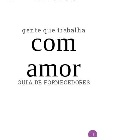
gente que trabalha
com
amor
GUIA DE FORNECEDORES
FILTRAR
escolha
FORNECEDORES
a
categoria
escolha
a
localidade
Digite
BUSCAR