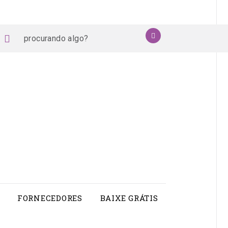
procurando
OK
book
stagram
pinterest
youtube
algo?
FORNECEDORES
BAIXE GRÁTIS