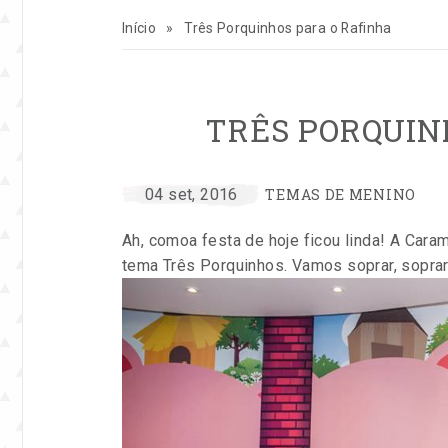
para
Início
»
Três Porquinhos para o Rafinha
inspirar
sua
TRÊS PORQUIN
vida
CATEGORIAS:
e
por
Publicado
04 set, 2016
TEMAS DE MENINO
Entre
em
Ah, comoa festa de hoje ficou linda! A Car
seu
na
tema Três Porquinhos. Vamos soprar, soprar
Festa
negócio
de
festas