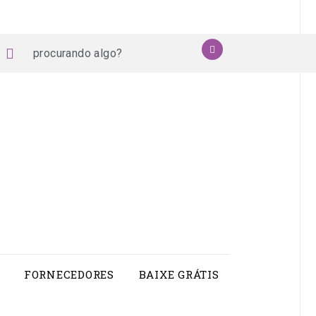
procurando
OK
book
stagram
pinterest
youtube
algo?
FORNECEDORES
BAIXE GRÁTIS