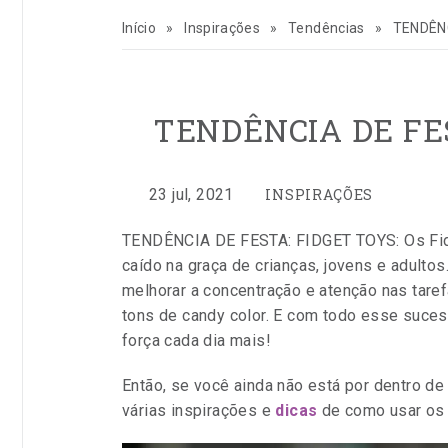
para
Início
»
Inspirações
»
Tendências
»
TENDÊNC
inspirar
sua
TENDÊNCIA DE FES
vida
CATEGORIAS:
e
por
Publicado
23 jul, 2021
INSPIRAÇÕES
Entre
em
TENDÊNCIA DE FESTA: FIDGET TOYS: Os Fidg
seu
na
caído na graça de crianças, jovens e adulto
Festa
melhorar a concentração e atenção nas tare
negócio
tons de candy color. E com todo esse suce
força cada dia mais!
de
Então, se você ainda não está por dentro 
festas
várias inspirações e
dicas
de como usar os f