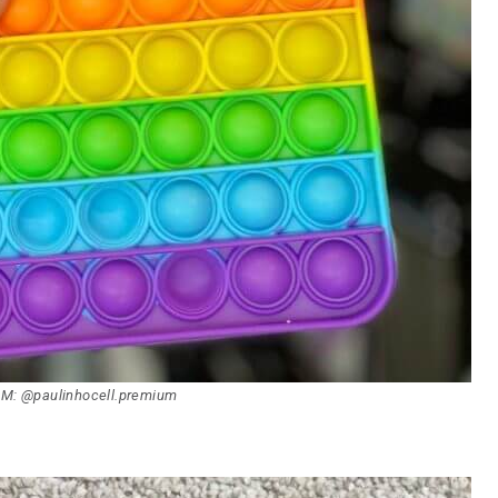
M: @paulinhocell.premium