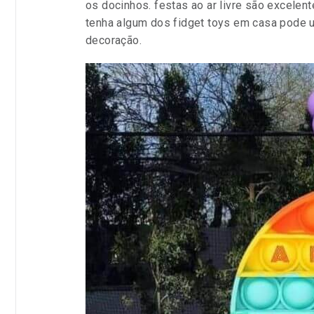
os docinhos. festas ao ar livre são excele
tenha algum dos fidget toys em casa pode u
decoração.