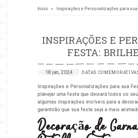
para
inspirar
Início
»
Inspirações e Personalizações para sua 
sua
INSPIRAÇÕES E PE
vida
FESTA: BRILH
e
seu
CATEGORIAS:
por
Publicado
18 jan, 2024
DATAS COMEMORATIVA
Entre
em
negócio
Inspirações e Personalizações para sua Fes
na
planejar uma festa que deixará todos os se
Festa
de
algumas inspirações incríveis para a decor
garantirão que sua festa seja a mais anima
festas
Decoração de Carnav