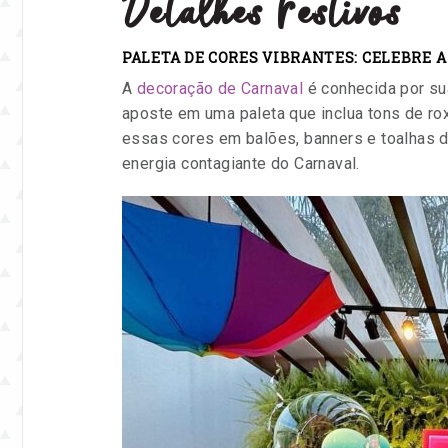
e
Detalhes Festivos
eventos.
PALETA DE CORES VIBRANTES: CELEBRE A
A
decoração de Carnaval
é conhecida por sua
aposte em uma paleta que inclua tons de rox
essas cores em balões, banners e toalhas d
energia contagiante do Carnaval.