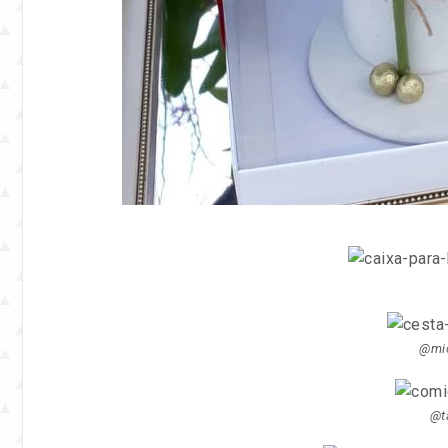
@mic
@t