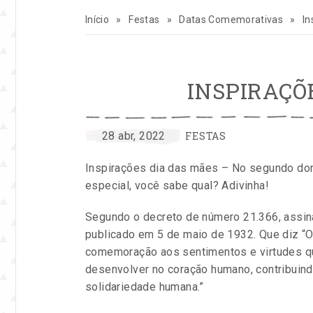
para
inspirar
Início
»
Festas
»
Datas Comemorativas
»
In
sua
INSPIRAÇÕ
vida
e
CATEGORIAS:
por
Publicado
28 abr, 2022
FESTAS
Entre
em
seu
Inspirações dia das mães – No segundo d
na
especial, você sabe qual? Adivinha!
Festa
negócio
Segundo o decreto de número 21.366, assin
de
publicado em 5 de maio de 1932. Que diz 
comemoração aos sentimentos e virtudes qu
festas
desenvolver no coração humano, contribuin
solidariedade humana.”