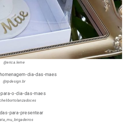
@erica.leme
@rpdesign.br
helibortolanzadoces
ata_mu_brigadeiros