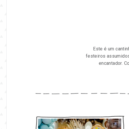
para
inspirar
sua
vida
Este é um canti
e
festeiros assumidos
encantador. C
seu
negócio
de
festas