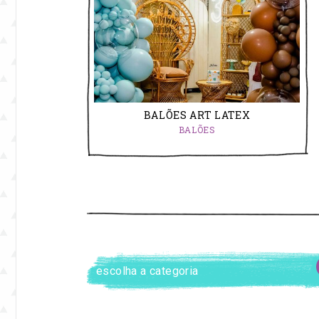
e
eventos.
BALÕES ART LATEX
BALÕES
FILTRAR
escolha
FORNECEDORES
a
categoria