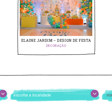
ELAINE JARDIM – DESIGN DE FESTA
DECORAÇÃO
escolha
Digit
a
o
localidade
nome
da