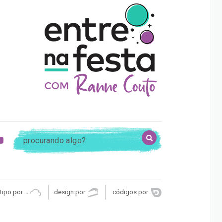
procurando
OK
k
agram
nterest
youtube
algo?
tipo por
design por
códigos por