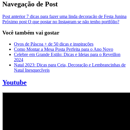
Navegação de Post
Post anterior
7 dicas para fazer uma linda decoração de Festa Junina
Próximo post
O que postar no Instagram se não tenho portfólio?
Você também vai gostar
Ovos de Páscoa + de 50 dicas e inspirações
Como Montar a Mesa Posta Perfeita para o Ano Novo
Celebre em Grande Estilo: Dicas e Ideias para o Reveillon
2024
Natal 2023: Dicas para Ceia, Decoração e Lembrancinhas de
Natal Inesquecíveis
Youtube