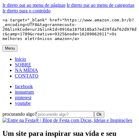
Ir direto par ao menu de páginas
Ir direto par ao menu de categorias
Ir direto para o conteúdo
<a target="_blank" href="https://www.amazon.com.br/b?
_encoding=UTF8&tag=rannecouto-
20&linkCode=ur2&linkId=0916a1875818ba57ed29fdaf62d978d
c&camp=1789&creative=9325&node=16209062011">Os 
melhores eletrônicos amazon</a>
Menu
Início
SOBRE
NA MÍDIA
CONTATO
facebook
instagram
pinterest
youtube
procurando algo?
Ok
Um site para inspirar sua vida e seu