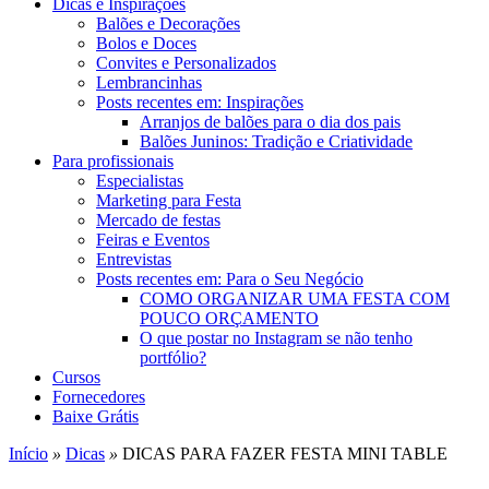
Dicas e Inspirações
Balões e Decorações
Bolos e Doces
Convites e Personalizados
Lembrancinhas
Posts recentes em: Inspirações
Arranjos de balões para o dia dos pais
Balões Juninos: Tradição e Criatividade
Para profissionais
Especialistas
Marketing para Festa
Mercado de festas
Feiras e Eventos
Entrevistas
Posts recentes em: Para o Seu Negócio
COMO ORGANIZAR UMA FESTA COM
POUCO ORÇAMENTO
O que postar no Instagram se não tenho
portfólio?
Cursos
Fornecedores
Baixe Grátis
Início
»
Dicas
»
DICAS PARA FAZER FESTA MINI TABLE