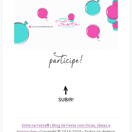
participe!
Voltar
para
o
topo
da
Entre na Festa® | Blog de Festa com Dicas, Ideias e
página!
Inspirações
Copyright © 2015-2026
Todos os direitos