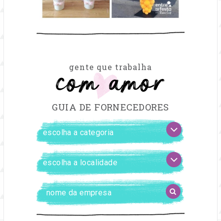
com amor
gente que trabalha
GUIA DE FORNECEDORES
FILTRAR
escolha
FORNECEDORES
a
categoria
escolha
a
localidade
Digite
BUSCAR
o
nome