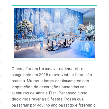
Publicado
em
07
jan,
2016
por
Administrador
xdevs
O tema Frozen foi uma verdadeira febre
congelante em 2015 e pelo visto a febre não
passou. Muitos leitores continuam pedindo
inspirações de decorações baseadas nas
aventuras de Anna e Elsa. Pensando nisso,
decidimos rever as 5 festas Frozen que
passaram por aqui no ano passado e fizeram o