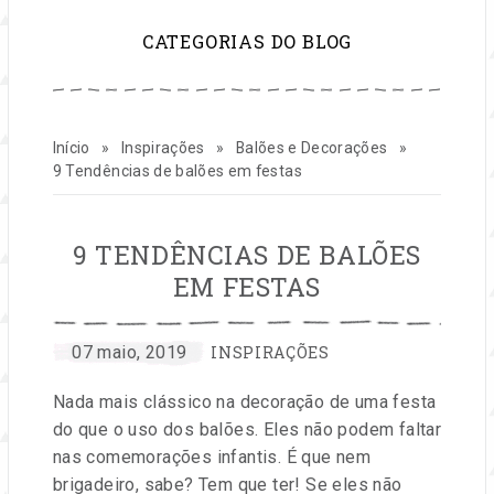
para
CATEGORIAS DO BLOG
inspirar
sua
Início
»
Inspirações
»
Balões e Decorações
»
vida
9 Tendências de balões em festas
e
9 TENDÊNCIAS DE BALÕES
seu
EM FESTAS
negócio
CATEGORIAS:
por
Publicado
07 maio, 2019
INSPIRAÇÕES
Entre
em
de
Nada mais clássico na decoração de uma festa
na
do que o uso dos balões. Eles não podem faltar
Festa
festas
nas comemorações infantis. É que nem
brigadeiro, sabe? Tem que ter! Se eles não