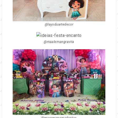
@laysduartedecor
@maalemangravita
@maramenezesfestas