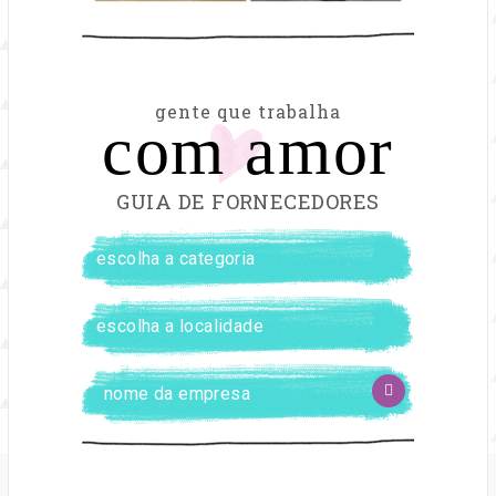
gente que trabalha
com amor
GUIA DE FORNECEDORES
FILTRAR
escolha
FORNECEDORES
a
categoria
escolha
a
localidade
Digite
BUSCAR
o
nome
da
empresa