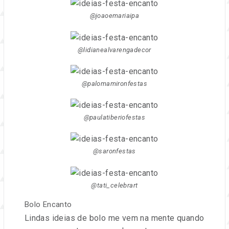
@joaoemariaipa
@lidianealvarengadecor
@palomamironfestas
@paulatiberiofestas
@saronfestas
@tati_celebrart
Bolo Encanto
Lindas ideias de bolo me vem na mente quando