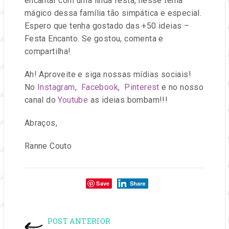
encantar com uma linda festa, nesse tema
mágico dessa família tão simpática e especial.
Espero que tenha gostado das +50 ideias –
Festa Encanto. Se gostou, comenta e
compartilha!
Ah! Aproveite e siga nossas mídias sociais!
No
Instagram
,
Facebook
,
Pinterest
e no nosso
canal do
Youtube
as ideias bombam!!!
Abraços,
Ranne Couto
Compartilhe:
Save
NAVEGAÇÃO
POST ANTERIOR