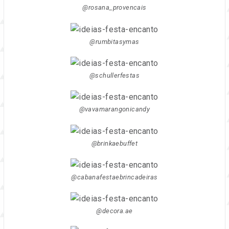
@rosana_provencais
@rumbitasymas
@schullerfestas
@vavamarangonicandy
@brinkaebuffet
@cabanafestaebrincadeiras
@decora.ae