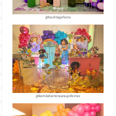
@hashtagefesta
@kamilabarreiraaraujofestas