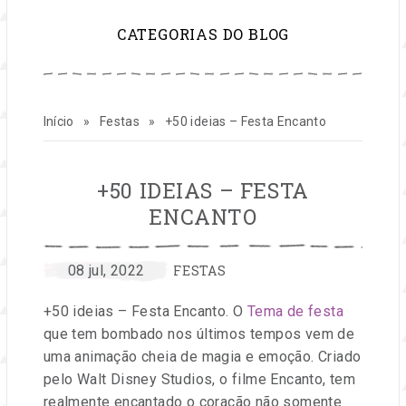
para
CATEGORIAS DO BLOG
inspirar
sua
Início
»
Festas
»
+50 ideias – Festa Encanto
vida
+50 IDEIAS – FESTA
e
ENCANTO
seu
CATEGORIAS:
por
Publicado
08 jul, 2022
FESTAS
negócio
Entre
em
+50 ideias – Festa Encanto. O
Tema de festa
na
de
que tem bombado nos últimos tempos vem de
Festa
uma animação cheia de magia e emoção. Criado
festas
pelo Walt Disney Studios, o filme Encanto, tem
realmente encantado o coração não somente