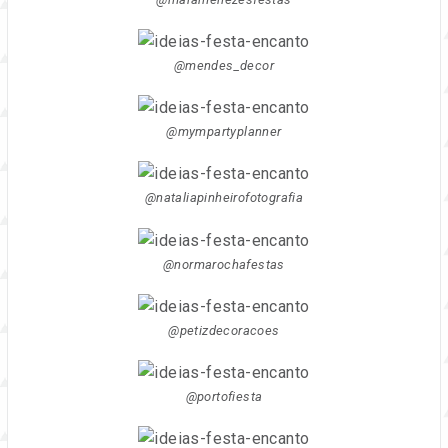
@mendes_decor
@mympartyplanner
@nataliapinheirofotografia
@normarochafestas
@petizdecoracoes
@portofiesta