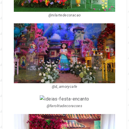
@nilartedecoracao
@d_amorycafe
@farolitadecoracoes