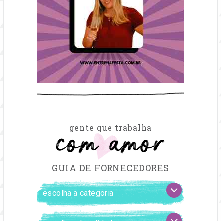
com amor
gente que trabalha
GUIA DE FORNECEDORES
FILTRAR
escolha
FORNECEDORES
a
categoria
escolha