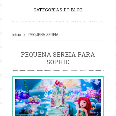
para
CATEGORIAS DO BLOG
inspirar
sua
Início
»
PEQUENA SEREIA
vida
e
PEQUENA
PEQUENA SEREIA PARA
SEREIA
SOPHIE
seu
Publicado
negócio
em
21
de
set,
2017
por
festas
Entre
na