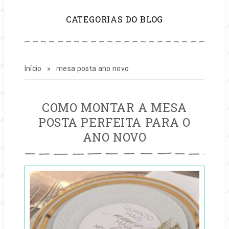
para
CATEGORIAS DO BLOG
inspirar
sua
Início
»
mesa posta ano novo
vida
e
MESA
COMO MONTAR A MESA
POSTA
POSTA PERFEITA PARA O
ANO
seu
NOVO
ANO NOVO
negócio
Publicado
em
de
27
dez,
festas
2024
por
Entre