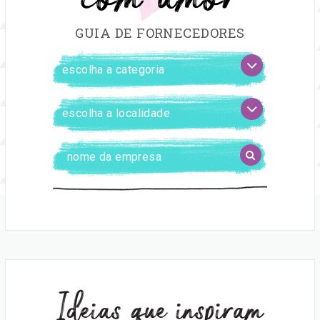
GUIA DE FORNECEDORES
FILTRAR
escolha
FORNECEDORES
a
categoria
escolha
a
localidade
Digite
BUSCAR
o
nome
da
empresa
Ideias que inspiram