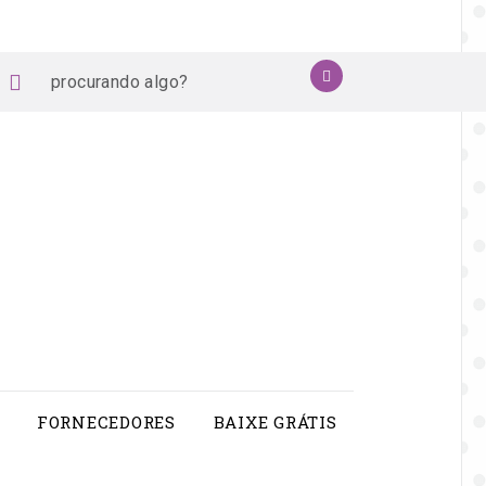
procurando
OK
book
stagram
pinterest
youtube
algo?
FORNECEDORES
BAIXE GRÁTIS