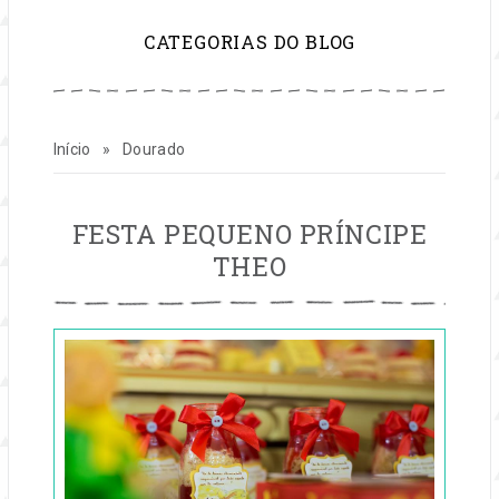
para
CATEGORIAS DO BLOG
inspirar
sua
Início
»
Dourado
vida
e
DOURADO
FESTA PEQUENO PRÍNCIPE
THEO
seu
Publicado
negócio
em
23
de
fev,
2017
por
festas
Entre
na