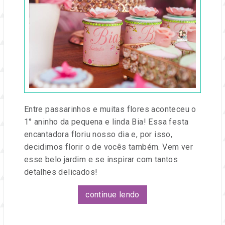
maio,
2016
por
Entre
na
Festa
Entre passarinhos e muitas flores aconteceu o
1° aninho da pequena e linda Bia! Essa festa
encantadora floriu nosso dia e, por isso,
decidimos florir o de vocês também. Vem ver
esse belo jardim e se inspirar com tantos
detalhes delicados!
continue lendo