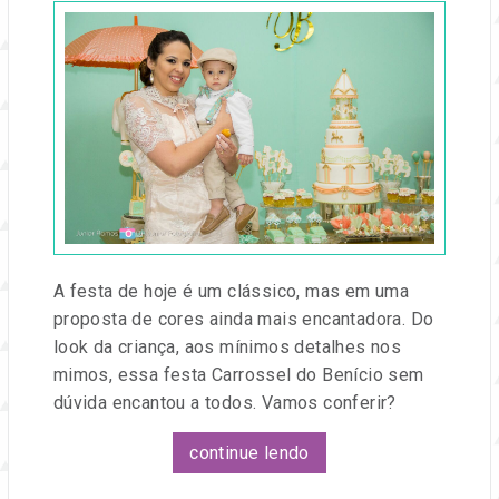
em
09
set,
2016
por
Entre
na
Festa
A festa de hoje é um clássico, mas em uma
proposta de cores ainda mais encantadora. Do
look da criança, aos mínimos detalhes nos
mimos, essa festa Carrossel do Benício sem
dúvida encantou a todos. Vamos conferir?
continue lendo