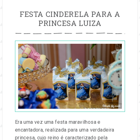
FESTA CINDERELA PARA A
PRINCESA LUIZA
Publicado
em
27
jul,
2016
por
Entre
na
Festa
Era uma vez uma festa maravilhosa e
encantadora, realizada para uma verdadeira
princesa, cujo reino é caracterizado pela