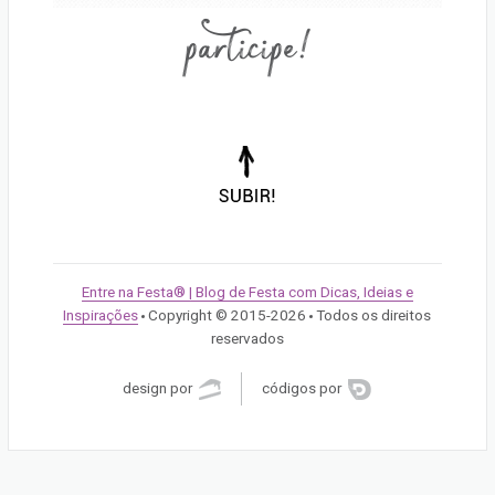
participe!
Voltar
para
o
topo
da
Entre na Festa® | Blog de Festa com Dicas, Ideias e
página!
Inspirações
Copyright © 2015-2026
Todos os direitos
/
/
reservados
design por
códigos por